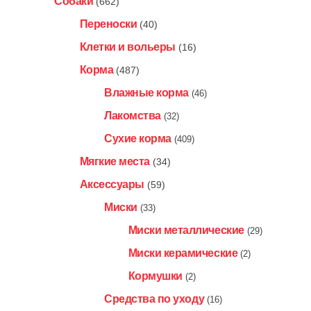
Собаки
(662)
Переноски
(40)
Клетки и вольеры
(16)
Корма
(487)
Влажные корма
(46)
Лакомства
(32)
Сухие корма
(409)
Мягкие места
(34)
Аксессуары
(59)
Миски
(33)
Миски металлические
(29)
Миски керамические
(2)
Кормушки
(2)
Средства по уходу
(16)