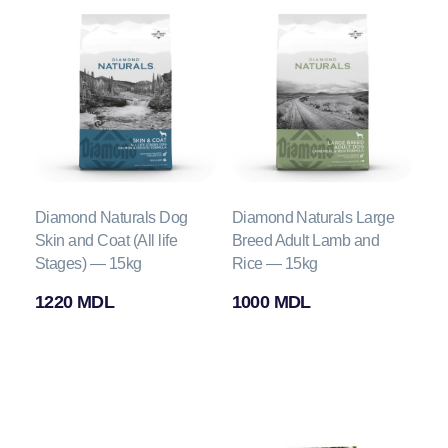
Diamond Naturals Dog
Diamond Naturals Large
Skin and Coat (All life
Breed Adult Lamb and
Stages) — 15kg
Rice — 15kg
1220
MDL
1000
MDL