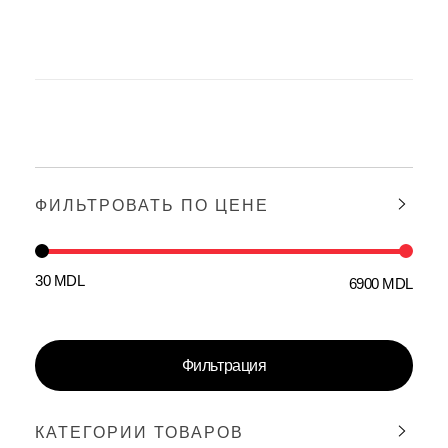
ФИЛЬТРОВАТЬ ПО ЦЕНЕ
30 MDL
6900 MDL
Цена:
—
Фильтрация
КАТЕГОРИИ ТОВАРОВ