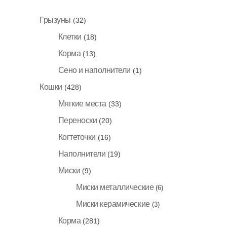
Грызуны
(32)
Клетки
(18)
Корма
(13)
Сено и наполнители
(1)
Кошки
(428)
Мягкие места
(33)
Переноски
(20)
Когтеточки
(16)
Наполнители
(19)
Миски
(9)
Миски металлические
(6)
Миски керамические
(3)
Корма
(281)