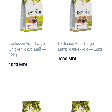
Exclusion Adult Large
Exclusion Adult Large
Chicken, с курицей —
Lamb, с ягненком — 12kg
12kg
1080
MDL
1020
MDL