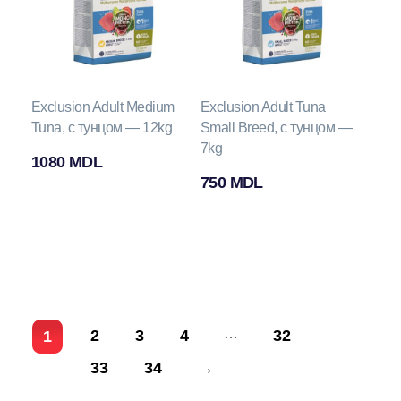
Exclusion Adult Medium
Exclusion Adult Tuna
Tuna, с тунцом — 12kg
Small Breed, с тунцом —
7kg
1080
MDL
750
MDL
…
2
3
4
32
1
33
34
→