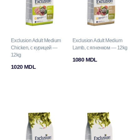
Exclusion Adult Medium
Exclusion Adult Medium
Chicken, с курицей —
Lamb, с ягненком — 12kg
12kg
1080
MDL
1020
MDL