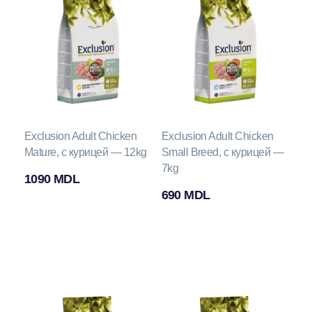
Exclusion Adult Chicken
Exclusion Adult Chicken
Mature, с курицей — 12kg
Small Breed, с курицей —
7kg
1090
MDL
690
MDL