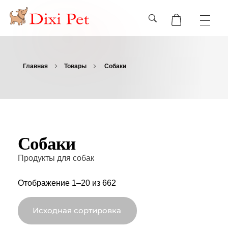
Главная
Товары
Собаки
Собаки
Продукты для собак
Отображение 1–20 из 662