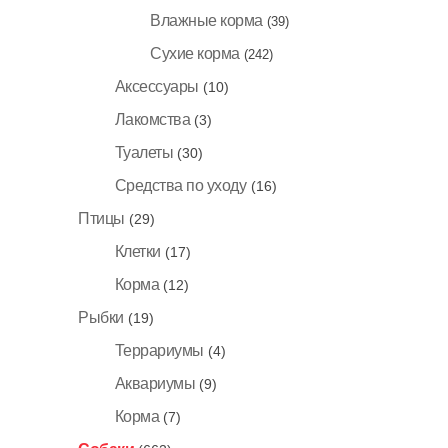
Влажные корма
(39)
Сухие корма
(242)
Аксессуары
(10)
Лакомства
(3)
Туалеты
(30)
Средства по уходу
(16)
Птицы
(29)
Клетки
(17)
Корма
(12)
Рыбки
(19)
Террариумы
(4)
Аквариумы
(9)
Корма
(7)