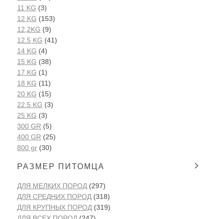
11 KG
(3)
12 KG
(153)
12,2KG
(9)
12.5 KG
(41)
14 KG
(4)
15 KG
(38)
17 KG
(1)
18 KG
(11)
20 KG
(15)
22.5 KG
(3)
25 KG
(3)
300 GR
(5)
400 GR
(25)
800 gr
(30)
РАЗМЕР ПИТОМЦА
ДЛЯ МЕЛКИХ ПОРОД
(297)
ДЛЯ СРЕДНИХ ПОРОД
(318)
ДЛЯ КРУПНЫХ ПОРОД
(319)
ДЛЯ ВСЕХ ПОРОД
(247)