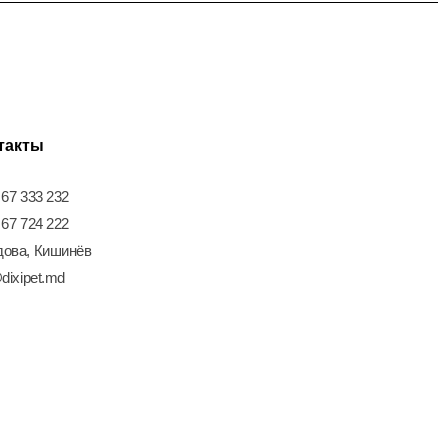
такты
 67 333 232
 67 724 222
ова, Кишинёв
dixipet.md