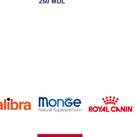
250
MDL