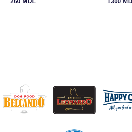
260
MDL
1300
MD