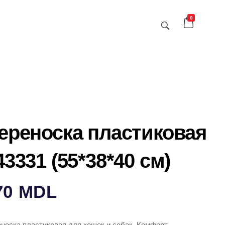
0
ереноска пластиковая
43331 (55*38*40 см)
70
MDL
носка пластиковая для кошек и собак. Комфорт