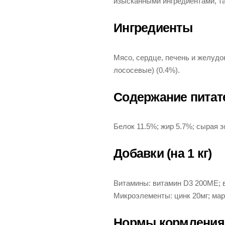
изысканными ингредиентами, т
Ингредиенты
Мясо, сердце, печень и желудо
лососевые) (0.4%).
Содержание питат
Белок 11.5%; жир 5.7%; сырая з
Добавки (на 1 кг)
Витамины: витамин D3 200ME; в
Микроэлементы: цинк 20мг; марг
Нормы кормления