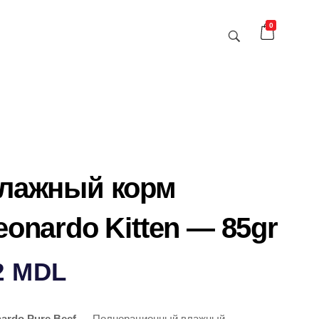
0
лажный корм
eonardo Kitten — 85gr
2
MDL
ardo Pure Beef
— Полнорационный влажный