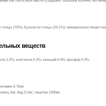
акими как лососевое масло (содержит большое количество нен
к птицы (70%); Бульон из птицы (29.1%); минеральные вещества
ельных веществ
ола 2.2%; клетчатка 0.3%; кальций 0.4%; фосфор 0.3%.
итамин E 50мг.
анец 2мг; йод 0.2мг; лецитин 1000мг.