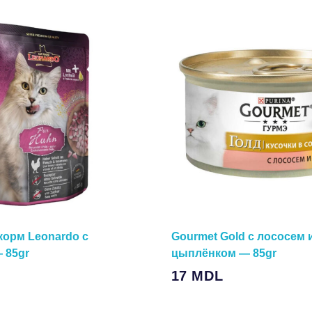
орм Leonardo с
Gourmet Gold с лососем 
 85gr
цыплёнком — 85gr
Подробнее
17
MDL